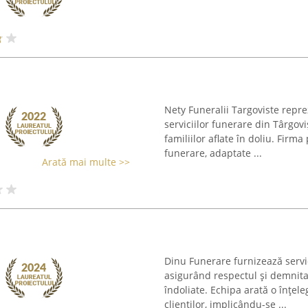
Nety Funeralii Targoviste repre
serviciilor funerare din Târgov
familiilor aflate în doliu. Firm
funerare, adaptate ...
Arată mai multe >>
Dinu Funerare furnizează servic
asigurând respectul și demnitat
îndoliate. Echipa arată o înțel
clienților, implicându-se ...