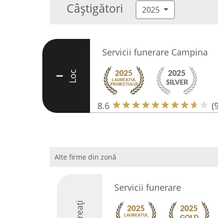
Câștigători
2025
Servicii funerare Campina
Loc
I
8.6
(9
Alte firme din zonă
Servicii funerare
Laureați