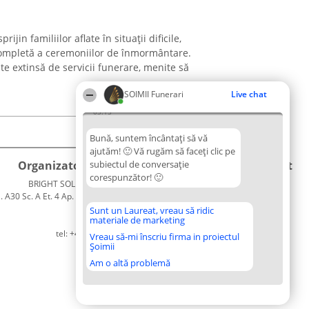
jin familiilor aflate în situații dificile,
ompletă a ceremoniilor de înmormântare.
e extinsă de servicii funerare, menite să
SOIMII Funerari
Live chat
03:15
Bună, suntem încântați să vă
ajutăm! 🙂 Vă rugăm să faceți clic pe
Organizator Ranking
subiectul de conversație
Plebiscyt
Contact
corespunzător! 🙂
BRIGHT SOLUTIONS BR SRL
Câștigătorii
Contact
. A30 Sc. A Et. 4 Ap. 13 Cod 061952
Lista
București
Tuturor
Sunt un Laureat, vreau să ridic
materiale de marketing
CUI 36737675
Laureaților
tel: +40 770 990 492
Reguli
Vreau să-mi înscriu firma in proiectul
Șoimii
Statut
Politica de
Am o altă problemă
confidențialitate