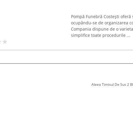
Pompă Funebră Costești oferă spri
ocupându-se de organizarea c
Compania dispune de o varietat
simplifice toate procedurile ...
Aleea Timisul De Sus 2 Bl