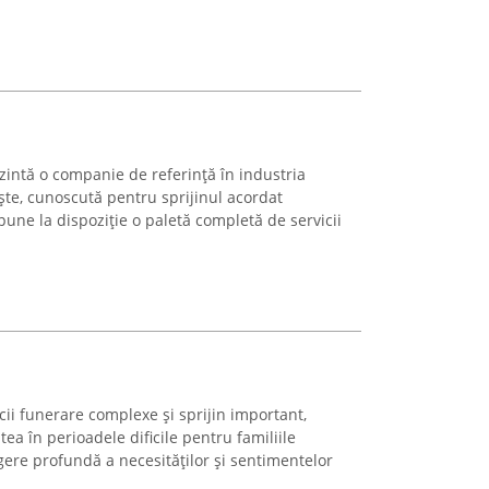
zintă o companie de referință în industria
iște, cunoscută pentru sprijinul acordat
a pune la dispoziție o paletă completă de servicii
ii funerare complexe și sprijin important,
ea în perioadele dificile pentru familiile
egere profundă a necesităților și sentimentelor