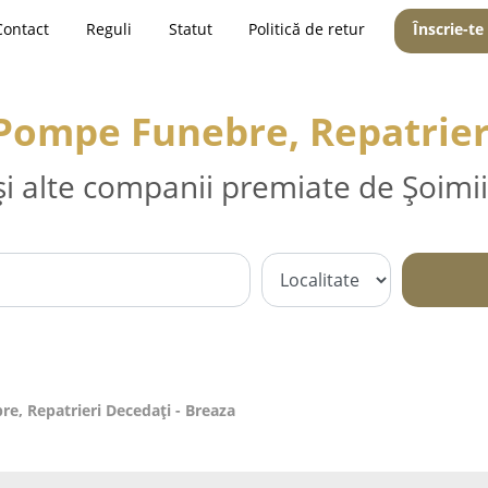
Contact
Reguli
Statut
Politică de retur
Înscrie-te
 Pompe Funebre, Repatrier
și alte companii premiate de Șoimii
e, Repatrieri Decedați - Breaza