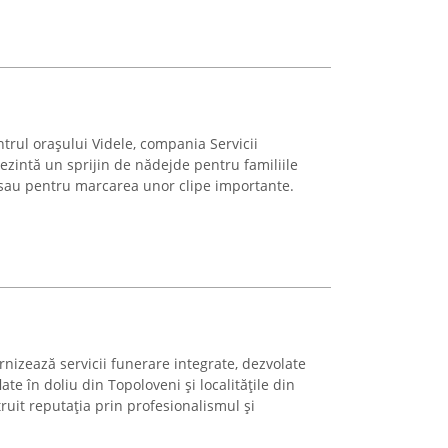
ntrul orașului Videle, compania Servicii
rezintă un sprijin de nădejde pentru familiile
 sau pentru marcarea unor clipe importante.
rnizează servicii funerare integrate, dezvolate
ate în doliu din Topoloveni și localitățile din
uit reputația prin profesionalismul și