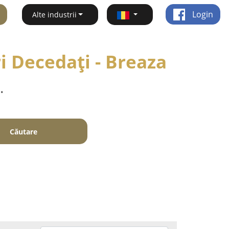
Login
Alte industrii
i Decedați - Breaza
.
Căutare