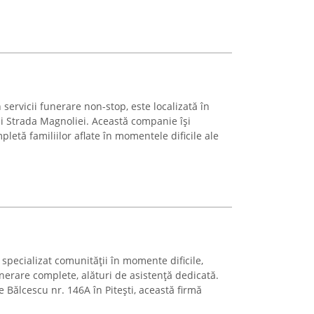
n servicii funerare non-stop, este localizată în
și Strada Magnoliei. Această companie își
letă familiilor aflate în momentele dificile ale
 specializat comunității în momente dificile,
unerare complete, alături de asistență dedicată.
 Bălcescu nr. 146A în Pitești, această firmă