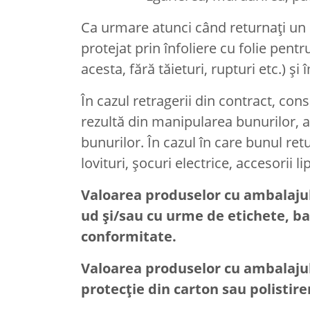
Ca urmare atunci când returnați u
protejat prin înfoliere cu folie pentr
acesta, fără tăieturi, rupturi etc.) ș
În cazul retragerii din contract, co
rezultă din manipularea bunurilor, al
bunurilor. În cazul în care bunul re
lovituri, șocuri electrice, accesorii
Valoarea produselor cu ambalajul o
ud și/sau cu urme de etichete, ba
conformitate.
Valoarea produselor cu ambalajul
protecție din carton sau polistir