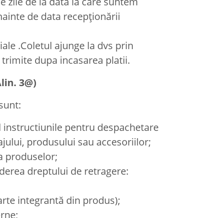
e zile de la data la care suntem
nainte de data recepționării
ale .Coletul ajunge la dvs prin
 trimite dupa incasarea platii.
lin. 3@)
sunt:
 instructiunile pentru despachetare
ului, produsului sau accesoriilor;
 a produselor;
derea dreptului de retragere:
arte integrantă din produs);
rne;