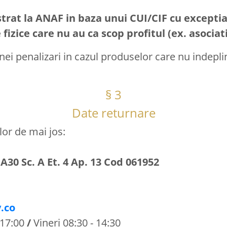
trat la ANAF in baza unui CUI/CIF cu exceptia
fizice care nu au ca scop profitul (ex. asociati
ei penalizari in cazul produselor care nu indepl
§ 3
Date returnare
or de mai jos:
A30 Sc. A Et. 4 Ap. 13 Cod 061952
.co
- 17:00
/
Vineri 08:30 - 14:30