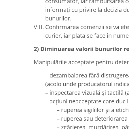
consumator, iar rambursarea con
informați cu privire la decizia 
bunurilor.
Confirmarea comenzii se va efect
curier, iar plata se face in nume
2) Diminuarea valorii bunurilor r
Manipulările acceptate pentru determi
– dezambalarea fără distrugere
(acolo unde producatorul indica
– inspectarea vizuală și tactilă
– acţiuni neacceptate care duc 
– ruperea sigiliilor și a etic
– ruperea sau deteriorarea 
– zgârierea, murdărirea, p