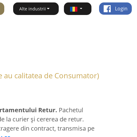
Login
Alte industrii
e au calitatea de Consumator)
artamentului Retur.
Pachetul
 la curier și cererea de retur.
etragere din contract, transmisa pe