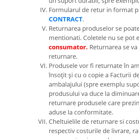
un suport durabil, spre exemplu
Formularul de retur in format pr
CONTRACT
.
Returnarea produselor se poate 
mentionati. Coletele nu se pot
consumator.
Returnarea se va f
returnare.
Produsele vor fi returnate în am
însoțit și cu o copie a Facturii
ambalajului (spre exemplu supor
produsului va duce la diminuar
returnare produsele care prezintă 
aduse la conformitate.
Cheltuielile de returnare si cost
respectiv costurile de livrare, 