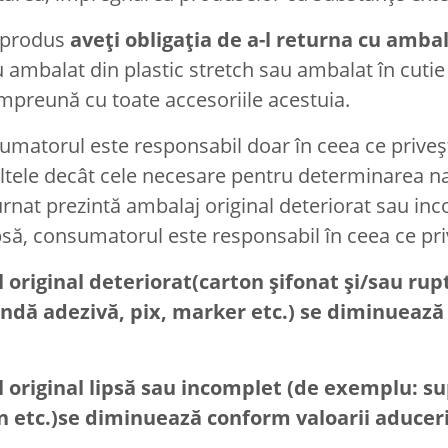
n produs
aveți obligația de a-l returna cu ambal
u ambalat din plastic stretch sau ambalat în cutie 
i împreună cu toate accesoriile acestuia.
nsumatorul este responsabil doar în ceea ce priveș
tele decât cele necesare pentru determinarea natur
turnat prezintă ambalaj original deteriorat sau in
 lipsă, consumatorul este responsabil în ceea ce pr
riginal deteriorat(carton șifonat și/sau rupt 
ndă adezivă, pix, marker etc.) se diminuează 
 original lipsă sau incomplet (de exemplu: s
en etc.)se diminuează conform valoarii aduceri