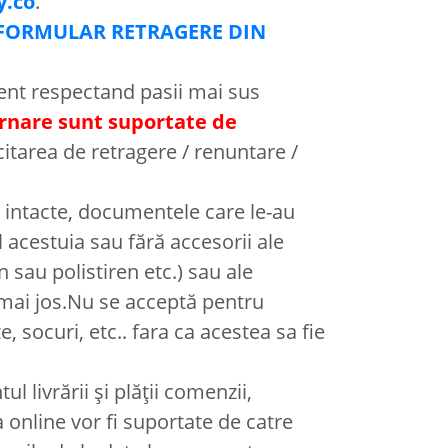
y.co
.
FORMULAR RETRAGERE DIN
ient respectand pasii mai sus
urnare sunt suportate de
citarea de retragere / renuntare /
le intacte, documentele care le-au
l acestuia sau fără accesorii ale
sau polistiren etc.) sau ale
mai jos.Nu se acceptă pentru
e, socuri, etc.. fara ca acestea sa fie
l livrării și plății comenzii,
 online vor fi suportate de catre