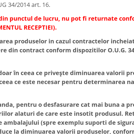
UG 34/2014 art. 16.
in punctul de lucru, nu pot fi returnate conf
ENTUL RECEPTIEI).
area produselor in cazul contractelor incheia
re din contract conform dispozitilor O.U.G. 34
oar în ceea ce priveşte diminuarea valorii pr
ceea ce este necesar pentru determinarea natur
nda, pentru o desfasurare cat mai buna a pro
iilor alaturi de care este insotit produsul. R
le ambalajului (spre exemplu suporti de sigur
 duce la diminuarea valorii produselor, confo