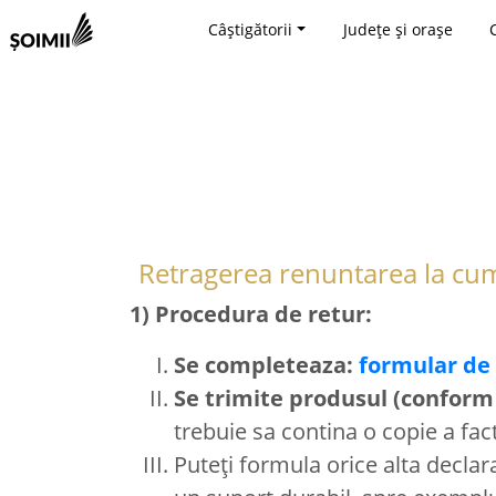
Câștigătorii
Județe și orașe
Retragerea renuntarea la cum
1) Procedura de retur:
Se completeaza:
formular de
Se trimite produsul (conform
trebuie sa contina o copie a fac
Puteți formula orice alta declar