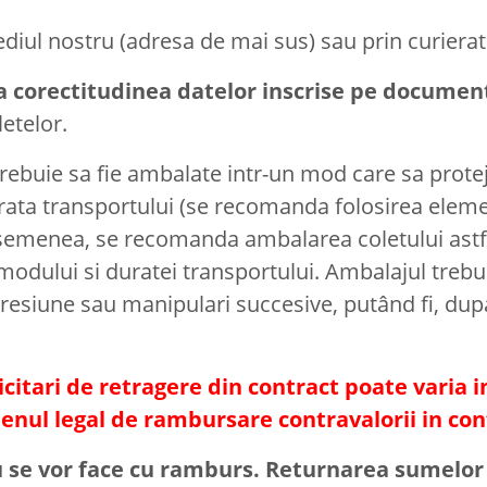
ediul nostru (adresa de mai sus) sau prin curierat
la corectitudinea datelor inscrise pe documen
etelor.
trebuie sa fie ambalate intr-un mod care sa prote
rata transportului (se recomanda folosirea elemen
e asemenea, se recomanda ambalarea coletului astf
i modului si duratei transportului. Ambalajul trebu
presiune sau manipulari succesive, putând fi, dupa 
itari de retragere din contract poate varia int
nul legal de rambursare contravalorii in conf
u se vor face cu ramburs. Returnarea sumelor 