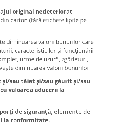
ajul original nedeteriorat
,
din carton (fără etichete lipite pe
te diminuarea valorii bunurilor care
ii, caracteristicilor și funcționării
complet, urme de uzură, zgârieturi,
ivește diminuarea valorii bunurilor.
și/sau tăiat și/sau găurit și/sau
cu valoarea aducerii la
uporți de siguranță, elemente de
i la conformitate.