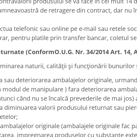
travalorii produsului se va face în cel mult 14 d
dumneavoastră de retragere din contract, dar nu î
ua telefonic sau online pe e-mail sau retele soci
rar, pentru platile prin transfer bancar, coletul se
eturnate (ConformO.U.G. Nr. 34/2014 Art. 14, A
narea naturii, calității și funcționării bunurilor 
a sau deteriorarea ambalajelor originale, urmand
 modul de manipulare ) fara deteriorarea ambalaj
 (atunci când nu se încalcă prevederile de mai jos)
la diminuarea valorii produsului returnat sau pier
hetelor;
ambalajelor originale (ambalajele originale fac p
ătarea, impregnarea produselor cu substanțe exte