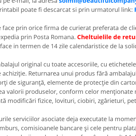
 pe e-mail, la adresa
soimii@beautifulcompan
intabil poate fi descarcat si prin urmatorul link:
face prin orice firma de curierat preferata de cl
 expedia prin Posta Romana.
Cheltuielile de ret
ace in termen de 14 zile calendaristice de la soli
balajul original cu toate accesoriile, cu etichete
 de achiziție. Returnarea unui produs fără ambalaju
ți de siguranță, elemente de protecție din carton 
ea valorii produselor, conform celor menționate 
modificări fizice, lovituri, ciobiri, zgârieturi, pet
urile serviciilor asociate deja executate la momentu
ramburs, comisioanele bancare și cele pentru plata