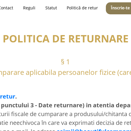
Contact
Reguli
Statut
Politică de retur
Înscrie-te
POLITICA DE RETURNARE
§ 1
parare aplicabila persoanelor fizice (car
 retur
.
 punctului 3 - Date returnare) in atentia dep
turii fiscale de cumparare a produsului/chitanta de
atie neechivoca în care va exprimati decizia de r