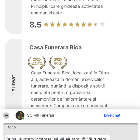
Principiul care ghidează activitatea
companiei este ...
8.5
Casa Funerara Bica
Casa Funerara Bica, localizată în Târgu
Laureați
Jiu, activează în domeniul serviciilor
funerare, punând la dispoziție soluții
complete pentru organizarea
ceremoniilor de înmormântare și
incinerare. Compania are ca principal
obiectiv furnizarea unui ...
SOIMII Funerari
Live chat
8.7
16:10
Bună, suntem încântați să vă ajutăm! 🙂 Vă rugăm