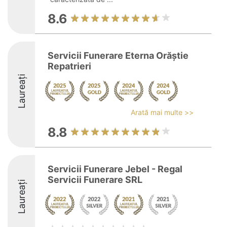
8.6
Servicii Funerare Eterna Orăștie
Repatrieri
Laureați
Arată mai multe >>
8.8
Servicii Funerare Jebel - Regal
Servicii Funerare SRL
Laureați