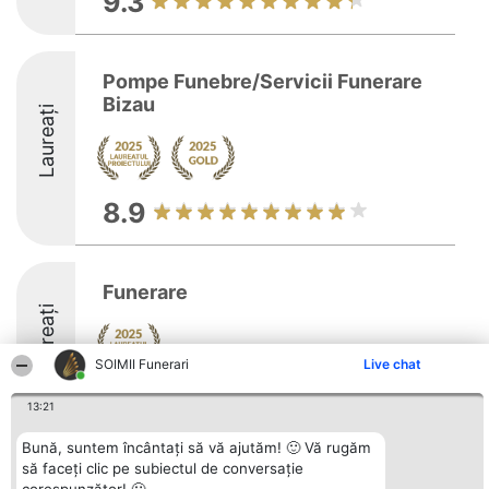
9.3
Pompe Funebre/Servicii Funerare
Bizau
Laureați
8.9
Funerare
Laureați
SOIMII Funerari
Live chat
8.1
13:21
Bună, suntem încântați să vă ajutăm! 🙂 Vă rugăm
să faceți clic pe subiectul de conversație
Organizator Ranking
Plebiscyt
Contact