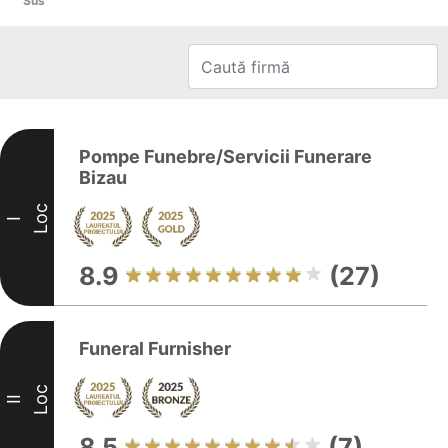
Sus
Pompe Funebre/Servicii Funerare
Bizau
Loc
I
8.9
(27)
Funeral Furnisher
Loc
II
8.5
(7)