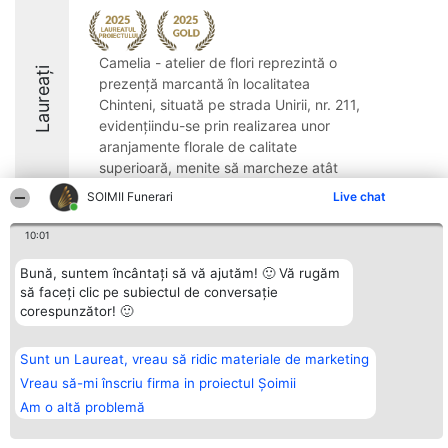
Camelia - atelier de flori reprezintă o
Laureați
prezență marcantă în localitatea
Chinteni, situată pe strada Unirii, nr. 211,
evidențiindu-se prin realizarea unor
aranjamente florale de calitate
superioară, menite să marcheze atât
momentele fericite, ...
SOIMII Funerari
Live chat
9.9
10:01
Bună, suntem încântați să vă ajutăm! 🙂 Vă rugăm
să faceți clic pe subiectul de conversație
Organizator Ranking
Plebiscyt
Contact
corespunzător! 🙂
BRIGHT SOLUTIONS BR SRL
Câștigătorii
Contact
Aleea Timisul De Sus 2 Bl. A30
Lista Tuturor
Sc. A Et. 4 Ap. 13 Cod 061952
Laureaților
București
Reguli
Sunt un Laureat, vreau să ridic materiale de marketing
CUI 36737675
Statut
Vreau să-mi înscriu firma in proiectul Șoimii
tel: +40 770 990 492
Politica de
confidențialitate
Am o altă problemă