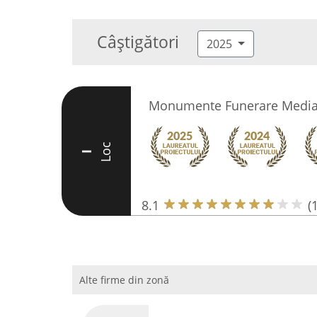
Câștigători
2025
Monumente Funerare Medias
Loc
I
8.1
(
Alte firme din zonă