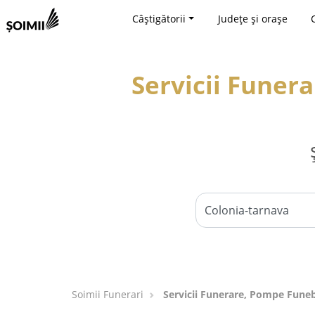
Câștigătorii
Județe și orașe
Servicii Funer
Soimii Funerari
Servicii Funerare, Pompe Funeb