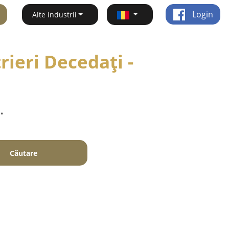
Login
Alte industrii
ieri Decedați -
.
Căutare