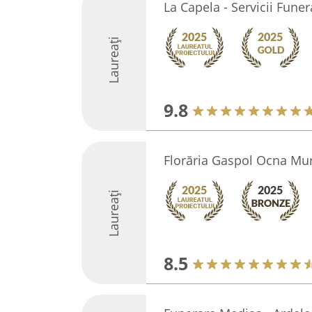
La Capela - Servicii Fune
Laureați
9.8
Florăria Gaspol Ocna Mu
Laureați
8.5