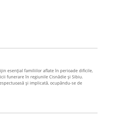
n esențial familiilor aflate în perioade dificile,
cii funerare în regiunile Cisnădie și Sibiu.
spectuoasă și implicată, ocupându-se de