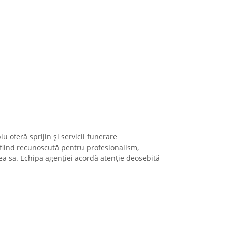
 oferă sprijin și servicii funerare
 fiind recunoscută pentru profesionalism,
atea sa. Echipa agenției acordă atenție deosebită