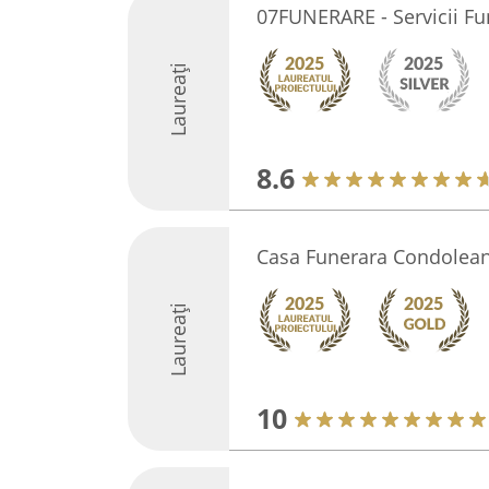
07FUNERARE - Servicii Fu
Laureați
8.6
Casa Funerara Condolean
Laureați
10