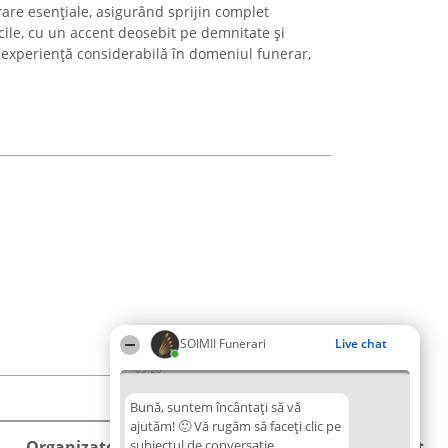
erare esențiale, asigurând sprijin complet
ficile, cu un accent deosebit pe demnitate și
experiență considerabilă în domeniul funerar,
SOIMII Funerari
Live chat
03:20
Bună, suntem încântați să vă
ajutăm! 🙂 Vă rugăm să faceți clic pe
Organizator Ranking
subiectul de conversație
Plebiscyt
Contact