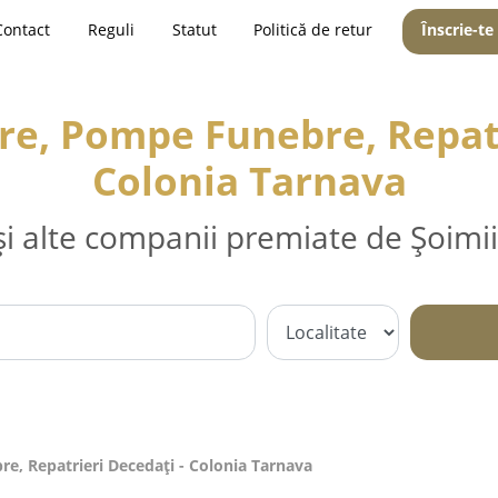
Contact
Reguli
Statut
Politică de retur
Înscrie-te
are, Pompe Funebre, Repatr
Colonia Tarnava
și alte companii premiate de Șoimii
re, Repatrieri Decedați - Colonia Tarnava