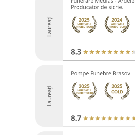
Funerare Medias - Ardele
Producator de sicrie.
Laureați
8.3
Pompe Funebre Brasov
Laureați
8.7