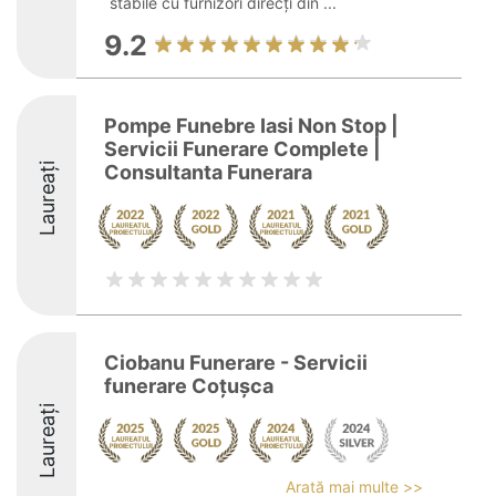
stabile cu furnizori direcți din ...
9.2
Pompe Funebre Iasi Non Stop |
Servicii Funerare Complete |
Laureați
Consultanta Funerara
Ciobanu Funerare - Servicii
funerare Coțușca
Laureați
Arată mai multe >>