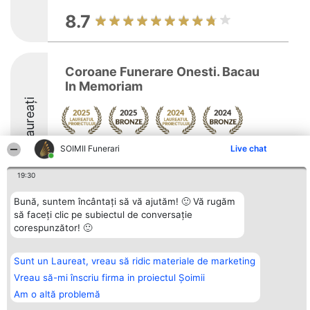
8.7
Coroane Funerare Onesti. Bacau
In Memoriam
Laureați
SOIMII Funerari
Arată mai multe >>
Live chat
8.5
19:30
Bună, suntem încântați să vă ajutăm! 🙂 Vă rugăm
să faceți clic pe subiectul de conversație
Organizator Ranking
Plebiscyt
Contact
corespunzător! 🙂
BRIGHT SOLUTIONS BR SRL
Câștigătorii
Contact
Aleea Timisul De Sus 2 Bl. A30
Lista Tuturor
Sc. A Et. 4 Ap. 13 Cod 061952
Laureaților
Sunt un Laureat, vreau să ridic materiale de marketing
București
Reguli
CUI 36737675
Vreau să-mi înscriu firma in proiectul Șoimii
Statut
tel: +40 770 990 492
Politica de
Am o altă problemă
confidențialitate