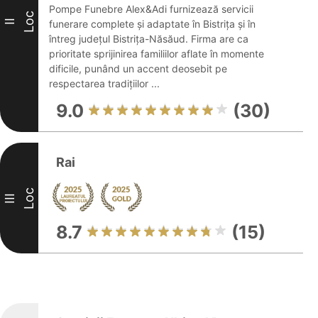
Pompe Funebre Alex&Adi furnizează servicii
Loc
II
funerare complete și adaptate în Bistrița și în
întreg județul Bistrița-Năsăud. Firma are ca
prioritate sprijinirea familiilor aflate în momente
dificile, punând un accent deosebit pe
respectarea tradițiilor ...
9.0
(30)
Rai
Loc
III
8.7
(15)