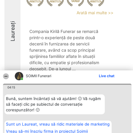
Arată mai multe >>
Laureați
Compania Kirilă Funerar se remarcă
printr-o experiență de peste două
decenii în furnizarea de servicii
funerare, având ca scop principal
sprijinirea familiilor aflate în situații
dificile, cu empatie și profesionalism
deosebit. De-a lungul ...
SOIMII Funerari
Live chat
8.4
04:15
Bună, suntem încântați să vă ajutăm! 🙂 Vă rugăm
Organizator Ranking
Plebiscyt
Contact
să faceți clic pe subiectul de conversație
BRIGHT SOLUTIONS BR SRL
Câștigătorii
Contact
corespunzător! 🙂
Aleea Timisul De Sus 2 Bl. A30
Lista Tuturor
Sc. A Et. 4 Ap. 13 Cod 061952
Laureaților
București
Reguli
CUI 36737675
Statut
Sunt un Laureat, vreau să ridic materiale de marketing
tel: +40 770 990 492
Politica de
Vreau să-mi înscriu firma in proiectul Șoimii
confidențialitate