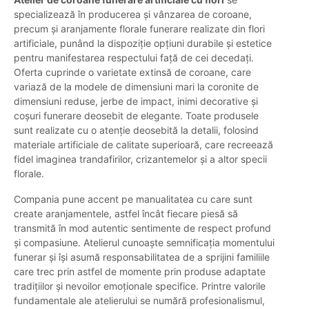
specializează în producerea și vânzarea de coroane,
precum și aranjamente florale funerare realizate din flori
artificiale, punând la dispoziție opțiuni durabile și estetice
pentru manifestarea respectului față de cei decedați.
Oferta cuprinde o varietate extinsă de coroane, care
variază de la modele de dimensiuni mari la coronite de
dimensiuni reduse, jerbe de impact, inimi decorative și
coșuri funerare deosebit de elegante. Toate produsele
sunt realizate cu o atenție deosebită la detalii, folosind
materiale artificiale de calitate superioară, care recreează
fidel imaginea trandafirilor, crizantemelor și a altor specii
florale.
Compania pune accent pe manualitatea cu care sunt
create aranjamentele, astfel încât fiecare piesă să
transmită în mod autentic sentimente de respect profund
și compasiune. Atelierul cunoaște semnificația momentului
funerar și își asumă responsabilitatea de a sprijini familiile
care trec prin astfel de momente prin produse adaptate
tradițiilor și nevoilor emoționale specifice. Printre valorile
fundamentale ale atelierului se numără profesionalismul,