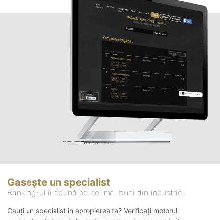
Gasește un specialist
Ranking-ul îi adună pe cei mai buni din industrie
Cauți un specialist in apropierea ta? Verificați motorul