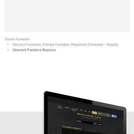
Soimii Funerari
Servicii Funerare, Pompe Funebre, Repatrieri Decedați - Ruşeţu
Onorarii Funebre Buescu