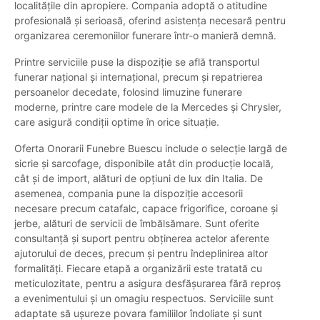
localitățile din apropiere. Compania adoptă o atitudine
profesională și serioasă, oferind asistența necesară pentru
organizarea ceremoniilor funerare într-o manieră demnă.
Printre serviciile puse la dispoziție se află transportul
funerar național și internațional, precum și repatrierea
persoanelor decedate, folosind limuzine funerare
moderne, printre care modele de la Mercedes și Chrysler,
care asigură condiții optime în orice situație.
Oferta Onorarii Funebre Buescu include o selecție largă de
sicrie și sarcofage, disponibile atât din producție locală,
cât și de import, alături de opțiuni de lux din Italia. De
asemenea, compania pune la dispoziție accesorii
necesare precum catafalc, capace frigorifice, coroane și
jerbe, alături de servicii de îmbălsămare. Sunt oferite
consultanță și suport pentru obținerea actelor aferente
ajutorului de deces, precum și pentru îndeplinirea altor
formalități. Fiecare etapă a organizării este tratată cu
meticulozitate, pentru a asigura desfășurarea fără reproș
a evenimentului și un omagiu respectuos. Serviciile sunt
adaptate să ușureze povara familiilor îndoliate și sunt