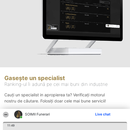
Gasește un specialist
Ranking-ul îi adună pe cei mai buni din industrie
Cauți un specialist in apropierea ta? Verificați motorul
nostru de căutare. Folosiți doar cele mai bune servicii!
SOIMII Funerari
Live chat
Căutare
11:49