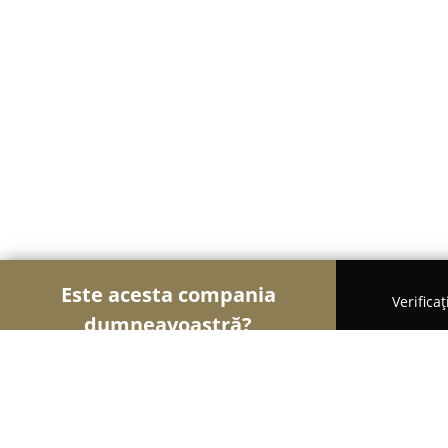
Este acesta compania
Verifica
dumneavoastră?
Soimii Funerari
Servicii Funerare, Pompe Funebr