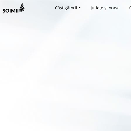
Câștigătorii
Județe și orașe