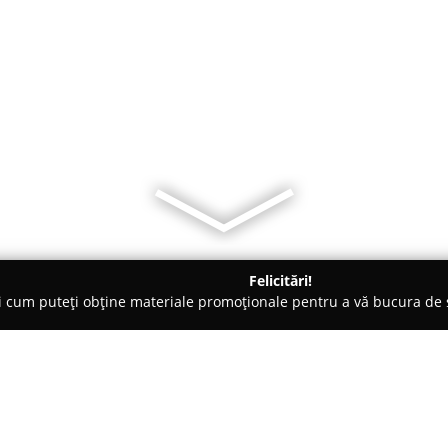
Felicitări!
ți cum puteți obține materiale promoționale pentru a vă bucura d
e, Repatrieri Decedați - Botoşani
Servicii Funerare Botosani - F