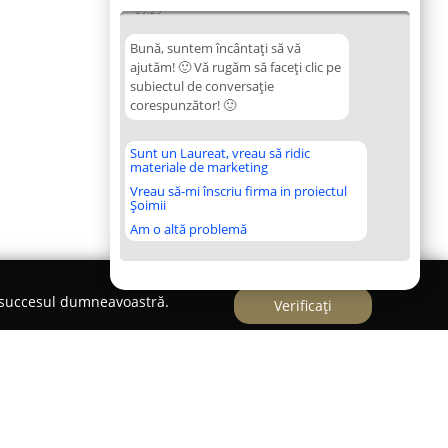
09:29
Bună, suntem încântați să vă
ajutăm! 🙂 Vă rugăm să faceți clic pe
subiectul de conversație
corespunzător! 🙂
Sunt un Laureat, vreau să ridic
materiale de marketing
Vreau să-mi înscriu firma in proiectul
Șoimii
Am o altă problemă
e succesul dumneavoastră.
Verificați
lorariu