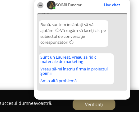
SOIMII Funerari
Live chat
07:18
Bună, suntem încântați să vă
ajutăm! 🙂 Vă rugăm să faceți clic pe
subiectul de conversație
corespunzător! 🙂
Sunt un Laureat, vreau să ridic
materiale de marketing
Vreau să-mi înscriu firma in proiectul
Șoimii
Am o altă problemă
e succesul dumneavoastră.
Verificați