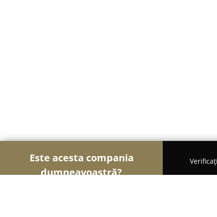
Este acesta compania
Verifica
dumneavoastră?
Soimii Funerari
Servicii Funerare, Pompe Funebre