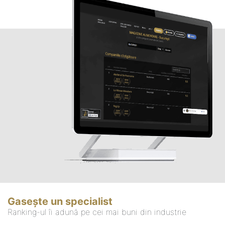
Gasește un specialist
Ranking-ul îi adună pe cei mai buni din industrie