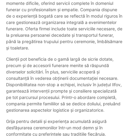
momente dificile, oferind servicii complete în domeniul
funerar cu profesionalism și empatie. Compania dispune
de o experiență bogată care se reflectă în modul riguros în
care gestionează organizarea integrală a evenimentelor
funerare. Oferta firmei include toate serviciile necesare, de
la preluarea persoanei decedate și transportul funerar,
până la pregătirea trupului pentru ceremonie, îmbălsămare
și toaletare.
Clienții pot beneficia de o gamă largă de sicrie dotate,
precum și de accesorii funerare menite să răspundă
diverselor solicitări. În plus, serviciile acoperă și
consultanță în vederea obținerii documentației necesare.
Disponibilitatea non-stop a echipei, inclusiv în județul Ilfov,
garantează intervenții prompte și consiliere specializată
pe tot parcursul procesului. Printr-o abordare completă,
compania permite familiilor să se dedice doliului, preluând
gestionarea aspectelor logistice și organizatorice.
Grija pentru detalii și experiența acumulată asigură
desfășurarea ceremoniilor într-un mod demn și în
conformitate cu preferințele sau tradițiile fiecăruia.