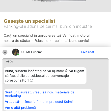
Gasește un specialist
Ranking-ul îi adună pe cei mai buni din industrie
Cauți un specialist in apropierea ta? Verificați motorul
nostru de căutare. Folosiți doar cele mai bune servicii!
SOIMII Funerari
Live chat
Căutare
08:20
Bună, suntem încântați să vă ajutăm! 🙂 Vă rugăm
să faceți clic pe subiectul de conversație
corespunzător! 🙂
Sunt un Laureat, vreau să ridic materiale de
Organizator Ranking
Plebiscyt
Contact
marketing
BRIGHT SOLUTIONS BR SRL
Câștigătorii
Contact
Aleea Timisul De Sus 2 Bl. A30
Lista Tuturor
Vreau să-mi înscriu firma in proiectul Șoimii
Sc. A Et. 4 Ap. 13 Cod 061952
Laureaților
Am o altă problemă
București
Reguli