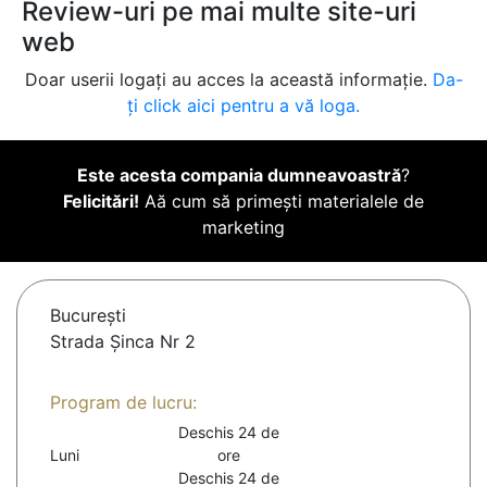
Review-uri pe mai multe site-uri
web
Doar userii logați au acces la această informație.
Da-
ți click aici pentru a vă loga.
Este acesta compania dumneavoastră
?
Felicitări!
Aă cum să primești materialele de
marketing
Bucureşti
Strada Șinca Nr 2
Program de lucru:
Deschis 24 de
Luni
ore
Deschis 24 de