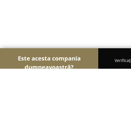
Este acesta compania
Verifica
dumneavoastră?
Soimii Funerari
Servicii Funerare, Pompe Funebre
Agentia Funerara Respect