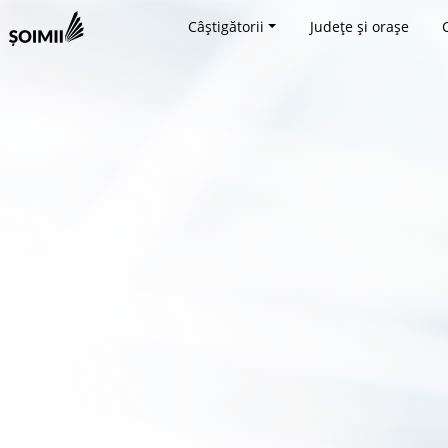
Câștigătorii
Județe și orașe