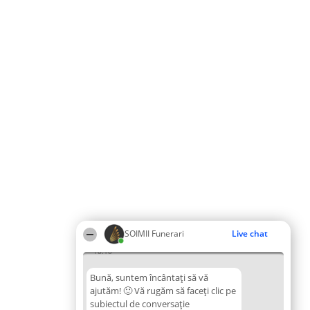
SOIMII Funerari
Live chat
18:18
Bună, suntem încântați să vă
ajutăm! 🙂 Vă rugăm să faceți clic pe
subiectul de conversație