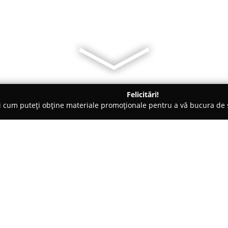
Felicitări!
ți cum puteți obține materiale promoționale pentru a vă bucura d
, Repatrieri Decedați - Brăila
Agentia Funerara Respect
Despre companie:
Pe măsură ce timpul trece, pie
moment cu o mare încărcătură e