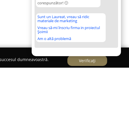
corespunzător! 🙂
Sunt un Laureat, vreau să ridic
materiale de marketing
Vreau să-mi înscriu firma in proiectul
Șoimii
Am o altă problemă
e succesul dumneavoastră.
Verificați
rderea unei persoane apropiate reprezintă un
moțională și responsabilitate. În astfel de