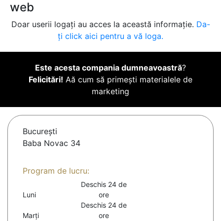
web
Doar userii logați au acces la această informație.
Da-
ți click aici pentru a vă loga.
Este acesta compania dumneavoastră
?
Felicitări!
Aă cum să primești materialele de
marketing
Bucureşti
Baba Novac 34
Program de lucru:
Deschis 24 de
Luni
ore
Deschis 24 de
Marți
ore