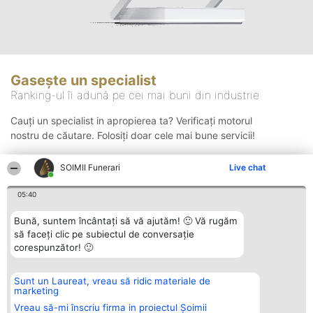
Gasește un specialist
Ranking-ul îi adună pe cei mai buni din industrie
Cauți un specialist in apropierea ta? Verificați motorul
nostru de căutare. Folosiți doar cele mai bune servicii!
SOIMII Funerari
Live chat
Căutare
05:40
Bună, suntem încântați să vă ajutăm! 🙂 Vă rugăm
să faceți clic pe subiectul de conversație
corespunzător! 🙂
Sunt un Laureat, vreau să ridic materiale de
Organizator Ranking
Plebiscyt
Contact
marketing
BRIGHT SOLUTIONS BR SRL
Câștigătorii
Contact
Aleea Timisul De Sus 2 Bl. A30
Lista Tuturor
Vreau să-mi înscriu firma in proiectul Șoimii