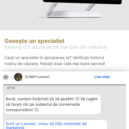
Gasește un specialist
Ranking-ul îi adună pe cei mai buni din industrie
Cauți un specialist in apropierea ta? Verificați motorul
nostru de căutare. Folosiți doar cele mai bune servicii!
SOIMII Funerari
Live chat
Căutare
07:10
Bună, suntem încântați să vă ajutăm! 🙂 Vă rugăm
să faceți clic pe subiectul de conversație
corespunzător! 🙂
Sunt un Laureat, vreau să ridic materiale de
Organizator Ranking
Plebiscyt
Contact
marketing
BRIGHT SOLUTIONS BR SRL
Câștigătorii
Contact