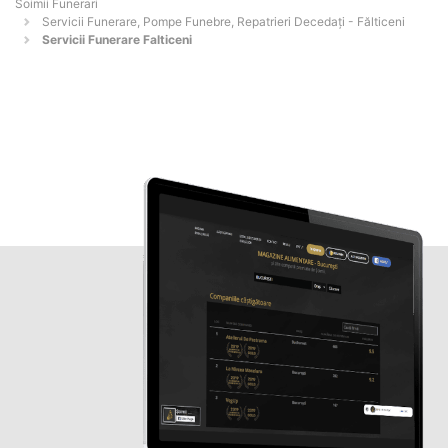
Soimii Funerari
Servicii Funerare, Pompe Funebre, Repatrieri Decedați - Fălticeni
Servicii Funerare Falticeni