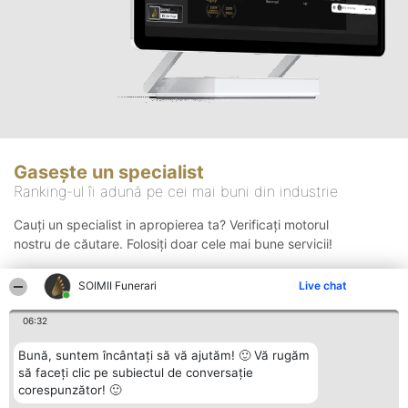
Gasește un specialist
Ranking-ul îi adună pe cei mai buni din industrie
Cauți un specialist in apropierea ta? Verificați motorul
nostru de căutare. Folosiți doar cele mai bune servicii!
SOIMII Funerari
Live chat
Căutare
06:32
Bună, suntem încântați să vă ajutăm! 🙂 Vă rugăm
să faceți clic pe subiectul de conversație
corespunzător! 🙂