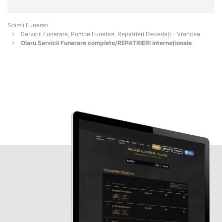
Soimii Funerari
Servicii Funerare, Pompe Funebre, Repatrieri Decedați - Vrancea
Olaru Servicii Funerare complete/REPATRIERI internaționale