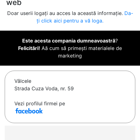
web
Doar userii logați au acces la această informație.
Da-
ți click aici pentru a vă loga.
Este acesta compania dumneavoastră
?
Felicitări!
Aă cum să primești materialele de
marketing
Vâlcele
Strada Cuza Voda, nr. 59
Vezi profilul firmei pe