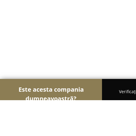
Este acesta compania
Verifica
dumneavoastră?
Soimii Funerari
Servicii Funerare, Pompe Funebr