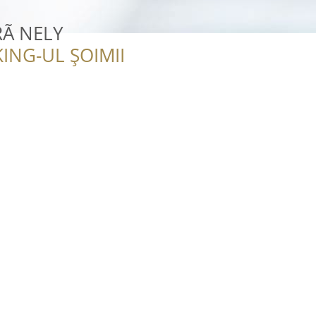
RÃ NELY
ING-UL ȘOIMII