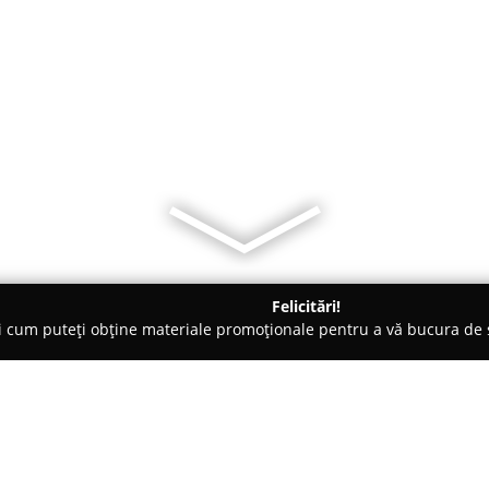
Felicitări!
ți cum puteți obține materiale promoționale pentru a vă bucura d
e, Repatrieri Decedați - Constanţa
CASA FUNERARÃ NELY