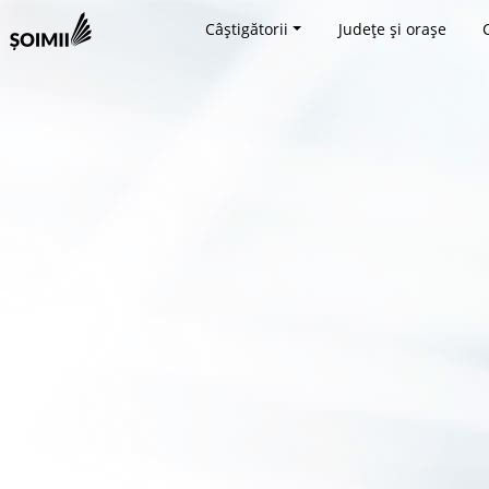
Câștigătorii
Județe și orașe