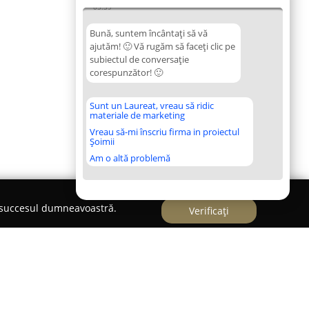
05:39
Bună, suntem încântați să vă
ajutăm! 🙂 Vă rugăm să faceți clic pe
subiectul de conversație
corespunzător! 🙂
Sunt un Laureat, vreau să ridic
materiale de marketing
Vreau să-mi înscriu firma in proiectul
Șoimii
Am o altă problemă
e succesul dumneavoastră.
Verificați