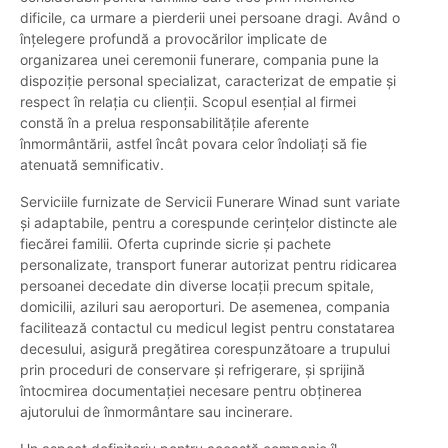
dificile, ca urmare a pierderii unei persoane dragi. Având o
înțelegere profundă a provocărilor implicate de
organizarea unei ceremonii funerare, compania pune la
dispoziție personal specializat, caracterizat de empatie și
respect în relația cu clienții. Scopul esențial al firmei
constă în a prelua responsabilitățile aferente
înmormântării, astfel încât povara celor îndoliați să fie
atenuată semnificativ.
Serviciile furnizate de Servicii Funerare Winad sunt variate
și adaptabile, pentru a corespunde cerințelor distincte ale
fiecărei familii. Oferta cuprinde sicrie și pachete
personalizate, transport funerar autorizat pentru ridicarea
persoanei decedate din diverse locații precum spitale,
domicilii, aziluri sau aeroporturi. De asemenea, compania
facilitează contactul cu medicul legist pentru constatarea
decesului, asigură pregătirea corespunzătoare a trupului
prin proceduri de conservare și refrigerare, și sprijină
întocmirea documentației necesare pentru obținerea
ajutorului de înmormântare sau incinerare.