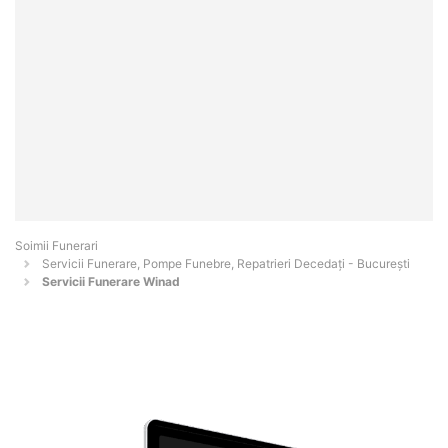
Soimii Funerari
Servicii Funerare, Pompe Funebre, Repatrieri Decedați - Bucureşti
Servicii Funerare Winad