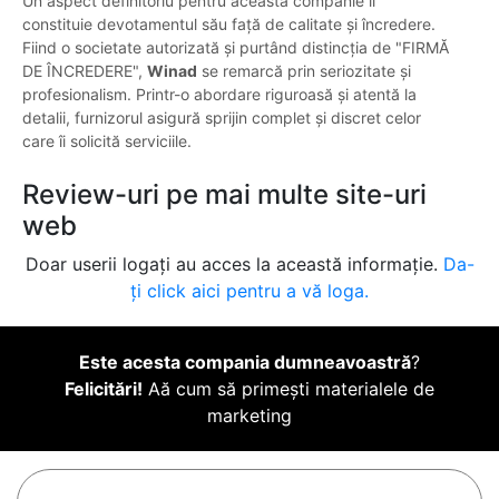
Un aspect definitoriu pentru această companie îl
constituie devotamentul său față de calitate și încredere.
Fiind o societate autorizată și purtând distincția de "FIRMĂ
DE ÎNCREDERE",
Winad
se remarcă prin seriozitate și
profesionalism. Printr-o abordare riguroasă și atentă la
detalii, furnizorul asigură sprijin complet și discret celor
care îi solicită serviciile.
Review-uri pe mai multe site-uri
web
Doar userii logați au acces la această informație.
Da-
ți click aici pentru a vă loga.
Este acesta compania dumneavoastră
?
Felicitări!
Aă cum să primești materialele de
marketing