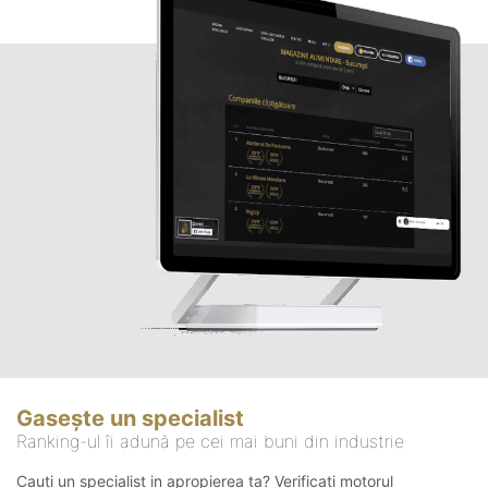
Gasește un specialist
Ranking-ul îi adună pe cei mai buni din industrie
Cauți un specialist in apropierea ta? Verificați motorul