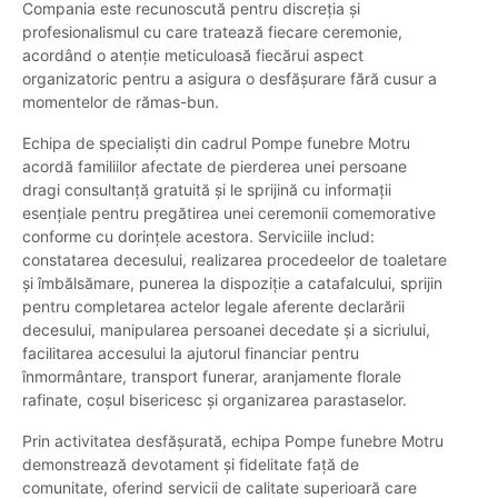
Compania este recunoscută pentru discreția și
profesionalismul cu care tratează fiecare ceremonie,
acordând o atenție meticuloasă fiecărui aspect
organizatoric pentru a asigura o desfășurare fără cusur a
momentelor de rămas-bun.
Echipa de specialiști din cadrul Pompe funebre Motru
acordă familiilor afectate de pierderea unei persoane
dragi consultanță gratuită și le sprijină cu informații
esențiale pentru pregătirea unei ceremonii comemorative
conforme cu dorințele acestora. Serviciile includ:
constatarea decesului, realizarea procedeelor de toaletare
și îmbălsămare, punerea la dispoziție a catafalcului, sprijin
pentru completarea actelor legale aferente declarării
decesului, manipularea persoanei decedate și a sicriului,
facilitarea accesului la ajutorul financiar pentru
înmormântare, transport funerar, aranjamente florale
rafinate, coșul bisericesc și organizarea parastaselor.
Prin activitatea desfășurată, echipa Pompe funebre Motru
demonstrează devotament și fidelitate față de
comunitate, oferind servicii de calitate superioară care