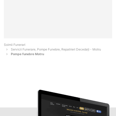
Soimii Funerari
Servicii Funerare, Pompe Funebre, Repatrieri Decedați - Motru
Pompe funebre Motru