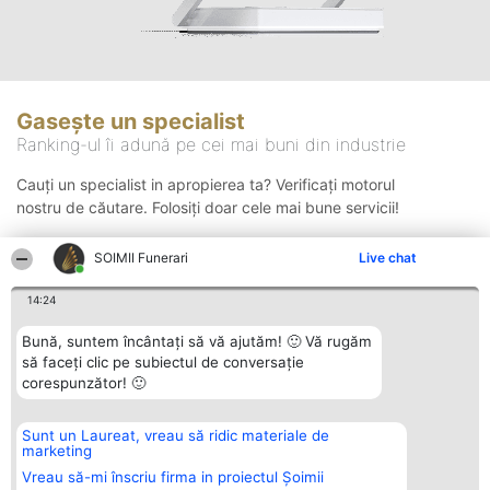
Gasește un specialist
Ranking-ul îi adună pe cei mai buni din industrie
Cauți un specialist in apropierea ta? Verificați motorul
nostru de căutare. Folosiți doar cele mai bune servicii!
SOIMII Funerari
Live chat
Căutare
14:24
Bună, suntem încântați să vă ajutăm! 🙂 Vă rugăm
să faceți clic pe subiectul de conversație
corespunzător! 🙂
Sunt un Laureat, vreau să ridic materiale de
Organizator Ranking
Plebiscyt
Contact
marketing
BRIGHT SOLUTIONS BR SRL
Câștigătorii
Contact
Aleea Timisul De Sus 2 Bl. A30
Lista Tuturor
Vreau să-mi înscriu firma in proiectul Șoimii
Sc. A Et. 4 Ap. 13 Cod 061952
Laureaților