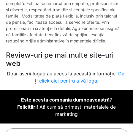
completă. Echipa se remarcă prin empatie, profesionalism
și discreție, respectând tradițiile și cerințele specifice ale
familiei. Modalitatea de plată flexibilă, inclusiv prin talonul
de pensie, facilitează accesul la serviciile oferite. Prin
profesionalism și atenție la detalii, Agp Funerare se asigură
că familiile afectate beneficiază de sprijinul esențial,
reducând grijile administrative în momentele dificile.
Review-uri pe mai multe site-uri
web
Doar userii logați au acces la această informație.
Da-
ți click aici pentru a vă loga.
Este acesta compania dumneavoastră
?
Felicitări!
Aă cum să primești materialele de
marketing