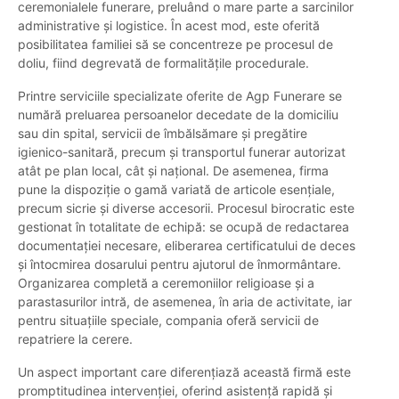
ceremonialele funerare, preluând o mare parte a sarcinilor
administrative și logistice. În acest mod, este oferită
posibilitatea familiei să se concentreze pe procesul de
doliu, fiind degrevată de formalitățile procedurale.
Printre serviciile specializate oferite de Agp Funerare se
numără preluarea persoanelor decedate de la domiciliu
sau din spital, servicii de îmbălsămare și pregătire
igienico-sanitară, precum și transportul funerar autorizat
atât pe plan local, cât și național. De asemenea, firma
pune la dispoziție o gamă variată de articole esențiale,
precum sicrie și diverse accesorii. Procesul birocratic este
gestionat în totalitate de echipă: se ocupă de redactarea
documentației necesare, eliberarea certificatului de deces
și întocmirea dosarului pentru ajutorul de înmormântare.
Organizarea completă a ceremoniilor religioase și a
parastasurilor intră, de asemenea, în aria de activitate, iar
pentru situațiile speciale, compania oferă servicii de
repatriere la cerere.
Un aspect important care diferențiază această firmă este
promptitudinea intervenției, oferind asistență rapidă și