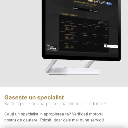
Gasește un specialist
Ranking-ul îi adună pe cei mai buni din industrie
Cauți un specialist in apropierea ta? Verificați motorul
nostru de căutare. Folosiți doar cele mai bune servicii!