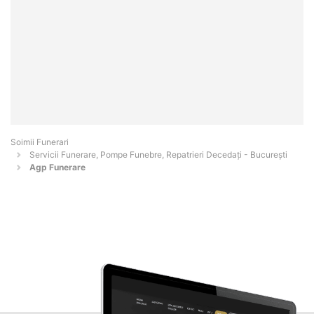
Soimii Funerari
Servicii Funerare, Pompe Funebre, Repatrieri Decedați - Bucureşti
Agp Funerare