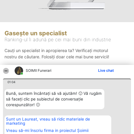
Gasește un specialist
Ranking-ul îi adună pe cei mai buni din industrie
Cauți un specialist in apropierea ta? Verificați motorul
nostru de căutare. Folosiți doar cele mai bune servicii!
SOIMII Funerari
Live chat
Căutare
01:04
Bună, suntem încântați să vă ajutăm! 🙂 Vă rugăm
să faceți clic pe subiectul de conversație
corespunzător! 🙂
Sunt un Laureat, vreau să ridic materiale de
Organizator Ranking
Plebiscyt
Contact
marketing
BRIGHT SOLUTIONS BR SRL
Câștigătorii
Contact
Aleea Timisul De Sus 2 Bl. A30
Lista Tuturor
Vreau să-mi înscriu firma in proiectul Șoimii
Sc. A Et. 4 Ap. 13 Cod 061952
Laureaților