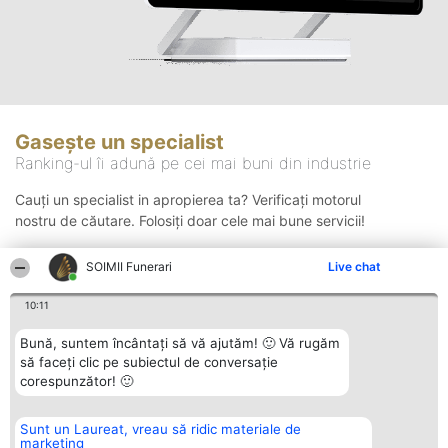
Gasește un specialist
Ranking-ul îi adună pe cei mai buni din industrie
Cauți un specialist in apropierea ta? Verificați motorul
nostru de căutare. Folosiți doar cele mai bune servicii!
SOIMII Funerari
Live chat
Căutare
10:11
Bună, suntem încântați să vă ajutăm! 🙂 Vă rugăm
să faceți clic pe subiectul de conversație
corespunzător! 🙂
Sunt un Laureat, vreau să ridic materiale de
Organizator Ranking
Plebiscyt
Contact
marketing
BRIGHT SOLUTIONS BR SRL
Câștigătorii
Contact