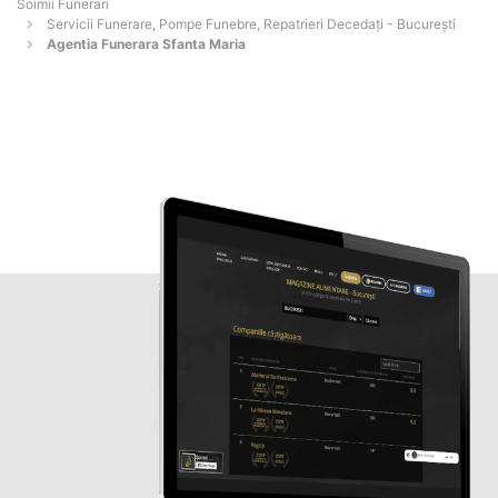
Soimii Funerari
Servicii Funerare, Pompe Funebre, Repatrieri Decedați - Bucureşti
Agentia Funerara Sfanta Maria