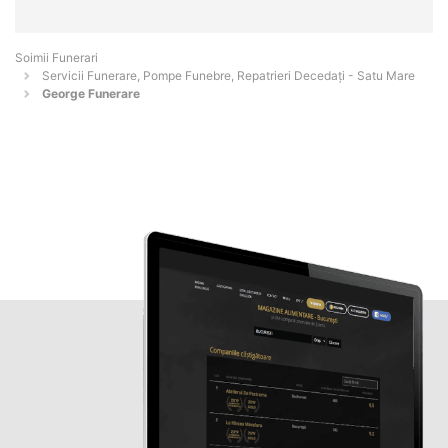
Soimii Funerari
Servicii Funerare, Pompe Funebre, Repatrieri Decedați - Satu Mare
George Funerare