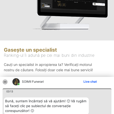
Gasește un specialist
Ranking-ul îi adună pe cei mai buni din industrie
Cauți un specialist in apropierea ta? Verificați motorul
nostru de căutare. Folosiți doar cele mai bune servicii!
SOIMII Funerari
Live chat
Căutare
03:13
Bună, suntem încântați să vă ajutăm! 🙂 Vă rugăm
să faceți clic pe subiectul de conversație
corespunzător! 🙂