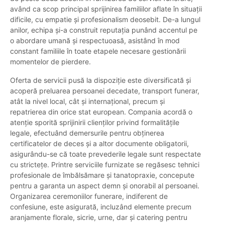
având ca scop principal sprijinirea familiilor aflate în situații
dificile, cu empatie și profesionalism deosebit. De-a lungul
anilor, echipa și-a construit reputația punând accentul pe
o abordare umană și respectuoasă, asistând în mod
constant familiile în toate etapele necesare gestionării
momentelor de pierdere.
Oferta de servicii pusă la dispoziție este diversificată și
acoperă preluarea persoanei decedate, transport funerar,
atât la nivel local, cât și internațional, precum și
repatrierea din orice stat european. Compania acordă o
atenție sporită sprijinirii clienților privind formalitățile
legale, efectuând demersurile pentru obținerea
certificatelor de deces și a altor documente obligatorii,
asigurându-se că toate prevederile legale sunt respectate
cu strictețe. Printre serviciile furnizate se regăsesc tehnici
profesionale de îmbălsămare și tanatopraxie, concepute
pentru a garanta un aspect demn și onorabil al persoanei.
Organizarea ceremoniilor funerare, indiferent de
confesiune, este asigurată, incluzând elemente precum
aranjamente florale, sicrie, urne, dar și catering pentru