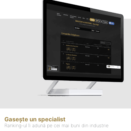
Gasește un specialist
Ranking-ul îi adună pe cei mai buni din industrie