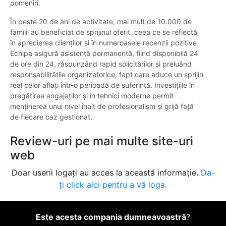
pomeniri.
În peste 20 de ani de activitate, mai mult de 10.000 de
familii au beneficiat de sprijinul oferit, ceea ce se reflectă
în aprecierea clienților și în numeroasele recenzii pozitive.
Echipa asigură asistență permanentă, fiind disponibilă 24
de ore din 24, răspunzând rapid solicitărilor și preluând
responsabilitățile organizatorice, fapt care aduce un sprijin
real celor aflați într-o perioadă de suferință. Investițiile în
pregătirea angajaților și în tehnici moderne permit
menținerea unui nivel înalt de profesionalism și grijă față
de fiecare caz gestionat.
Review-uri pe mai multe site-uri
web
Doar userii logați au acces la această informație.
Da-
ți click aici pentru a vă loga.
Este acesta compania dumneavoastră
?